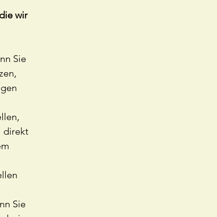
die wir
nn Sie
zen,
igen
llen,
 direkt
nem
llen
nn Sie