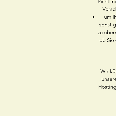
Richtli
Vorsc
um I
sonsti
zu über
ob Sie 
Wir kö
unsere
Hosting