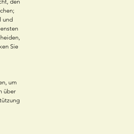
ht, den
echen;
l und
iensten
cheiden,
ken Sie
ben, um
n über
stützung