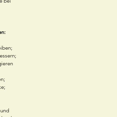
e bei
en:
eiben;
essern;
gieren
n;
ke;
 und