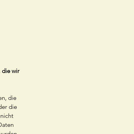
 die wir
en, die
der die
nicht
Daten
wurden.