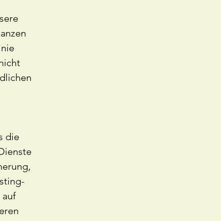
sere
ganzen
inie
nicht
dlichen
s die
 Dienste
herung,
ting-
 auf
heren