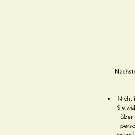
Nachste
Nicht 
Sie wä
über 
pers
lassen 