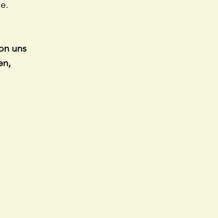
e.
on uns
en,