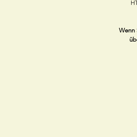
HT
Wenn S
üb