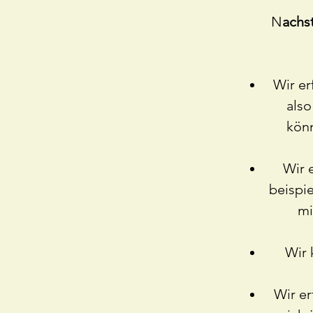
N
achs
Wir er
also
könn
Wir 
beispi
mi
Wir 
Wir er