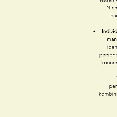
Nich
ha
Individ
man 
iden
persone
können
pe
kombini