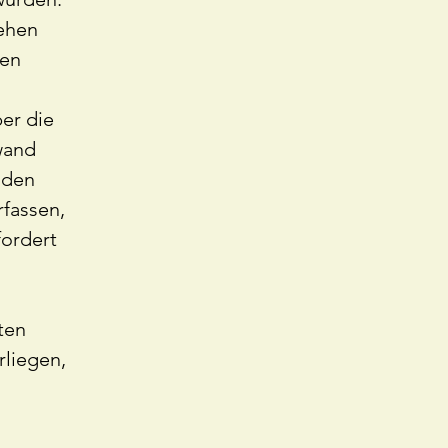
ehen
ten
ber die
wand
 den
fassen,
fordert
ten
rliegen,