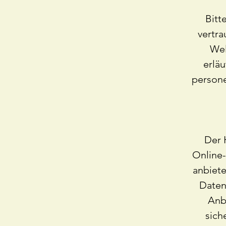
Bitt
vertra
Wel
erläu
persone
Der 
Online-
anbiet
Daten
Anb
sich