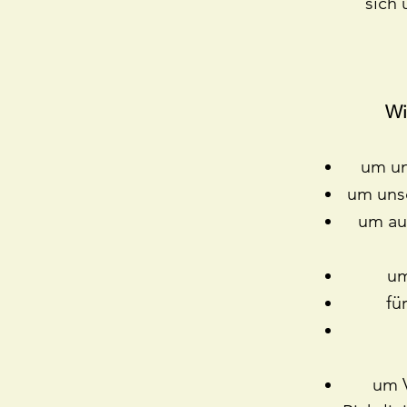
sich
Wi
um un
um unse
um au
um
fü
um 