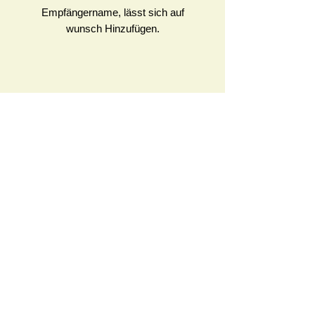
Empfängername, lässt sich auf
wunsch Hinzufügen.
WhatsApp, SMS
+49 176 3425 2728
>> Click to Add <<
Leo Fey - Massage
Corinthstr. 47, 10245 Berlin
>> Click to open maps <<